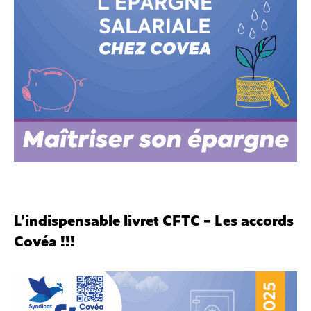
L’indispensable livret CFTC – Les accords
Covéa !!!